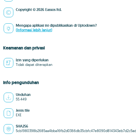
Copyright © 2026 Eassos ltd.
Mengapa aplikasi ini dipublikasikan di Uptodown?
(Informasi lebih lanjut)
Keamanan dan privasi
Izin yang diperlukan
Tidak dapat diterapkan
info pengunduhan
Unduhan
55.449
Jenis file
EXE
SHA256
5cb1980398b2685aa4bba16fb2d0366db35cbfc47e8090d814343eb7d2c5a