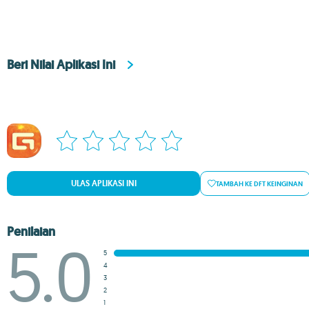
Beri Nilai Aplikasi Ini
ULAS APLIKASI INI
TAMBAH KE DFT KEINGINAN
Penilaian
5.0
5
4
3
2
1