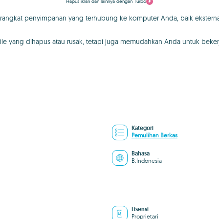
Hapus iklan dan lainnya dengan Turbo
erangkat penyimpanan yang terhubung ke komputer Anda, baik eksterna
le yang dihapus atau rusak, tetapi juga memudahkan Anda untuk bekerj
Kategori
Pemulihan Berkas
Bahasa
B.Indonesia
Lisensi
Proprietari