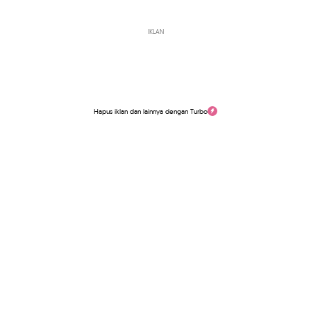
IKLAN
Hapus iklan dan lainnya dengan Turbo