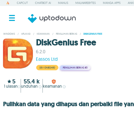
CAPCUT
CHATBOT AI
MANUS
MALWAREBYTES
MANGA APPS
ANKI
WINDOWS
/
APLIKASI
/
KEAMANAN
/
PEMULIHAN BERKAS
/
DISKGENIUS FREE
DiskGenius Free
6.2.0
Eassos Ltd
DEV ONBOARD
PEMULIHAN BERKAS
#3
5
55.4 k
1
ulasan
unduhan
keamanan
Pulihkan data yang dihapus dan perbaiki file ya