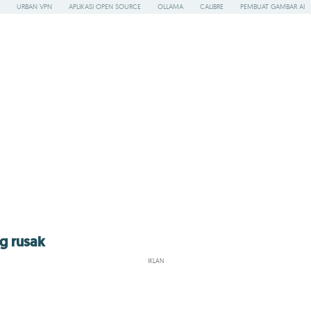
URBAN VPN
APLIKASI OPEN SOURCE
OLLAMA
CALIBRE
PEMBUAT GAMBAR AI
ng rusak
IKLAN